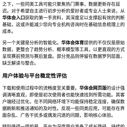
之下，一些同类工具可能只聚焦热门赛事，数据更新存在延
迟。对于希望自主进行初步分析的爱好者或专业人士来说，从
华体会入口
获取的第一手资料，其深度足以支撑起有效的判断
基础，这或许能减少您向专业机构咨询时在基础信息梳理上的
成本。
另一个关键是分析的智能化。
华体会体育
提供的不仅仅是原始
数据，更整合了趋势分析、概率模型等工具，以更直观的方式
呈现赛前预测与赛后复盘。部分竞品则停留在数据罗列层面，
缺乏解读与整合。
用户体验与平台稳定性评估
下载和使用过程中的流畅度至关重要。
华体会网页版
的设计强
调清晰直观，即使是初次使用者也能快速找到所需功能。其客
户端经过优化，在不同网络环境下均能保持稳定连接，确保数
据刷新和推送通知的及时性。反观一些同类应用，可能存在界
面杂乱、广告干扰多或偶发闪退的问题，影响核心体验。
特别值得一提的是，平台为深度用户准备了成长路径。持续的