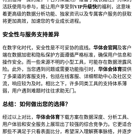
活跃使用与参与，能让用户享受到
VIP升级快
的福利，这意味
着更高级的数据分析功能、独家资讯以及专属客户服务的获取
将更加高效，加速您的专业成长进程。
安全性与服务支持差异
在数字化时代，安全性是不可妥协的底线。
华体会官网
及客户
端在数据加密和隐私保护方面遵循严格标准，确保用户信息和
操作安全。而一些来源不明的小型工具，可能存在数据泄露风
险。此外，当您遇到问题或需要功能指引时，
华体会体育
提供
了多渠道的客服支持，包括在线客服、详细帮助中心及社区交
流，响应较为及时。相比之下，许多同类工具的支持体系薄
弱，用户遇到难题时往往求助无门。
总结：如何做出您的选择？
经过以上对比，
华体会体育
下载方案在数据深度、分析工具、
用户体验和安全服务上展现出了较强的综合竞争力。它更适合
那些不满足于只看表面比分，希望深入理解赛事脉络，并逐步