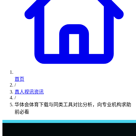
首页
/
真人视讯资讯
/
华体会体育下载与同类工具对比分析，向专业机构求助
前必看