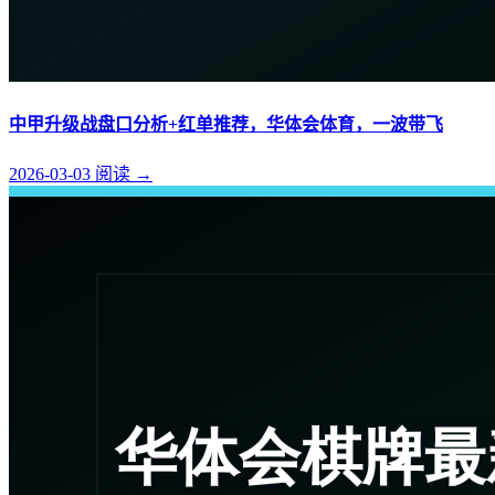
中甲升级战盘口分析+红单推荐，华体会体育，一波带飞
2026-03-03
阅读
→