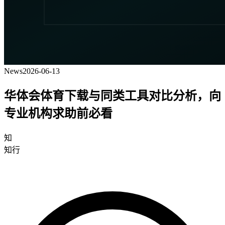
News
2026-06-13
华体会体育下载与同类工具对比分析，向
专业机构求助前必看
知
知行