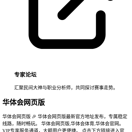
专家论坛
汇聚民间大神与职业分析师，共同探讨赛事走势。
华体会网页版
华体会网页版 🎉 华体会网页版最新官方地址发布，专属稳定
线路，随时畅玩。 华体会网页版,华体会体育,华体会官网。
VIP专享服务通道，大额用户更便捷。 点击下方链接进入官