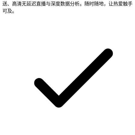
送、高清无延迟直播与深度数据分析。随时随地，让热爱触手
可及。