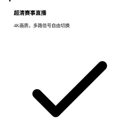
超清赛事直播
4K画质，多路信号自由切换