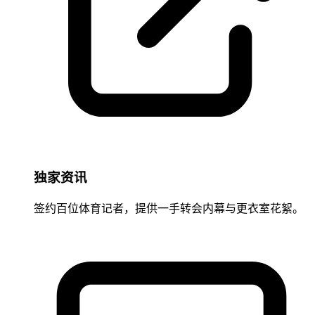
独家资讯
签约百位体育记者，提供一手转会内幕与更衣室花絮。