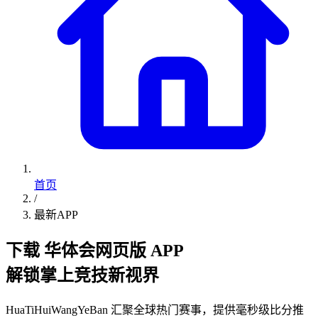
首页
/
最新APP
下载 华体会网页版 APP
解锁掌上竞技新视界
HuaTiHuiWangYeBan 汇聚全球热门赛事，提供毫秒级比分推