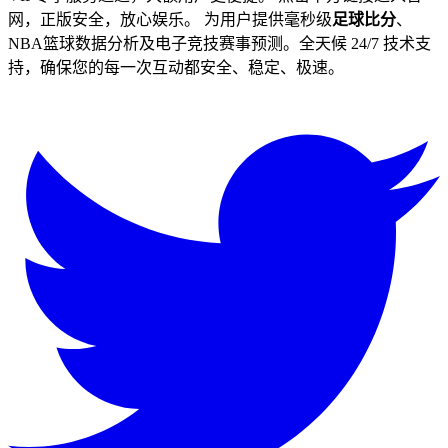
网，正版安全，放心娱乐。 为用户提供毫秒级
足球比分
、
NBA篮球数据分析及电子竞技赛事预测。全天候 24/7 技术支
持，确保您的每一次互动都安全、稳定、极速。