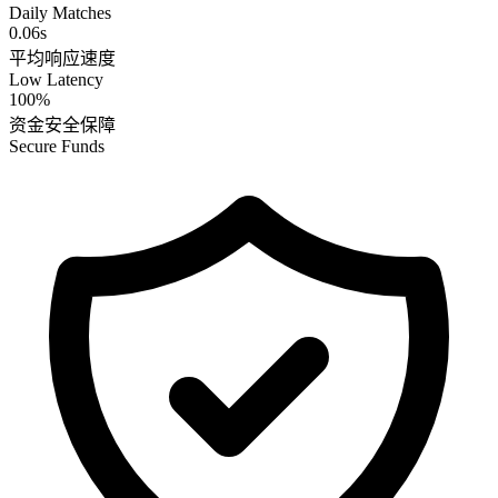
Daily Matches
0.06s
平均响应速度
Low Latency
100%
资金安全保障
Secure Funds