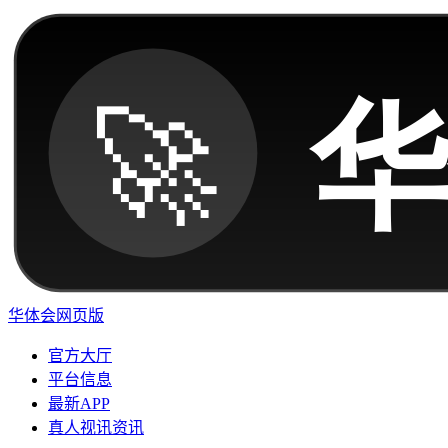
华体会网页版
官方大厅
平台信息
最新APP
真人视讯资讯