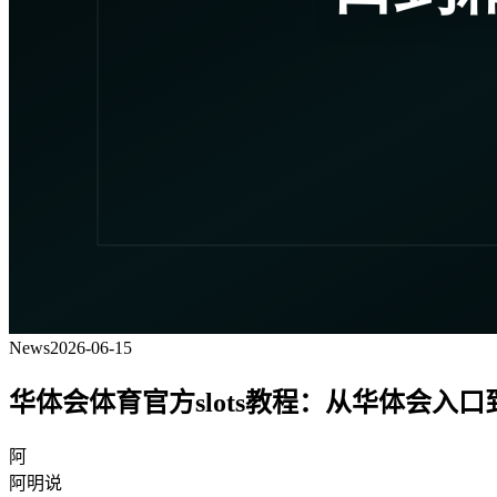
News
2026-06-15
华体会体育官方slots教程：从华体会入
阿
阿明说