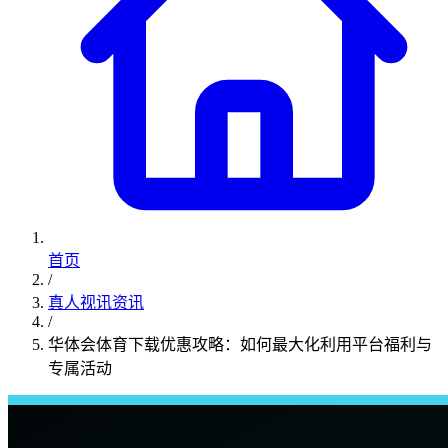
首页
/
真人视讯资讯
/
华体会体育下载优惠攻略：如何最大化利用平台福利与
专属活动