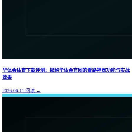
华体会体育下载评测：揭秘华体会官网的看路神器功能与实战
效果
2026-06-11
阅读
→