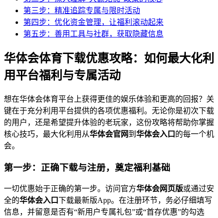
第三步：精准追踪专属与限时活动
第四步：优化资金管理，让福利滚动起来
第五步：善用工具与社群，获取隐藏信息
华体会体育下载优惠攻略：如何最大化利
用平台福利与专属活动
想在华体会体育平台上获得更佳的娱乐体验和更高的回报？关
键在于充分利用平台提供的各项优惠福利。无论你是初次下载
的用户，还是希望提升体验的老玩家，这份攻略将帮助你掌握
核心技巧，最大化利用从
华体会官网
到
华体会入口
的每一个机
会。
第一步：正确下载与注册，奠定福利基础
一切优惠始于正确的第一步。访问官方
华体会网页版
或通过安
全的
华体会入口
下载最新版App。在注册环节，务必仔细填写
信息，并留意是否有“新用户专属礼包”或“首存优惠”的勾选