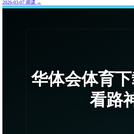
2026-03-07
阅读
→