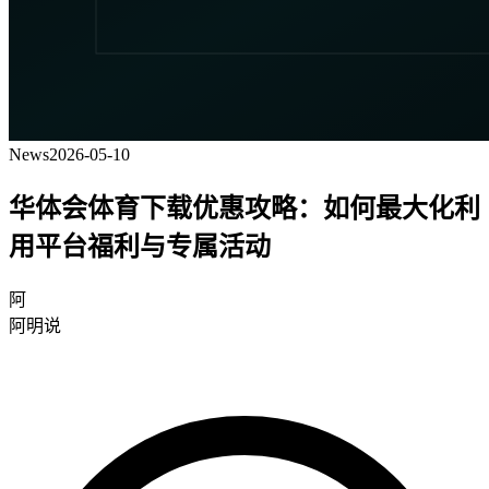
News
2026-05-10
华体会体育下载优惠攻略：如何最大化利
用平台福利与专属活动
阿
阿明说