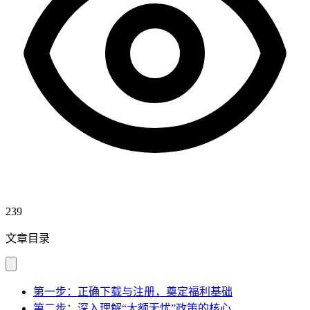
239
文章目录
第一步：正确下载与注册，奠定福利基础
第二步：深入理解“大额无忧”政策的核心