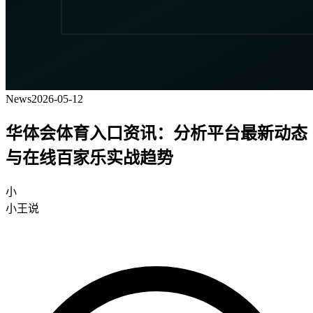
News
2026-05-12
华体会体育入口资讯：分析平台最新动态
与在线百家乐实战趋势
小
小王说