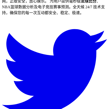
网，正版安全，放心娱乐。 为用户提供毫秒级
足球比分
、
NBA篮球数据分析及电子竞技赛事预测。全天候 24/7 技术支
持，确保您的每一次互动都安全、稳定、极速。