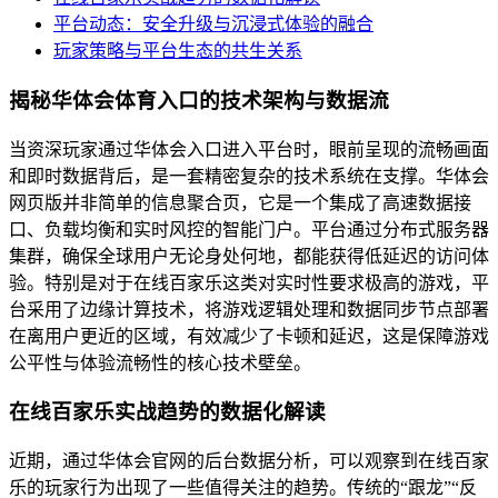
平台动态：安全升级与沉浸式体验的融合
玩家策略与平台生态的共生关系
揭秘华体会体育入口的技术架构与数据流
当资深玩家通过华体会入口进入平台时，眼前呈现的流畅画面
和即时数据背后，是一套精密复杂的技术系统在支撑。华体会
网页版并非简单的信息聚合页，它是一个集成了高速数据接
口、负载均衡和实时风控的智能门户。平台通过分布式服务器
集群，确保全球用户无论身处何地，都能获得低延迟的访问体
验。特别是对于在线百家乐这类对实时性要求极高的游戏，平
台采用了边缘计算技术，将游戏逻辑处理和数据同步节点部署
在离用户更近的区域，有效减少了卡顿和延迟，这是保障游戏
公平性与体验流畅性的核心技术壁垒。
在线百家乐实战趋势的数据化解读
近期，通过华体会官网的后台数据分析，可以观察到在线百家
乐的玩家行为出现了一些值得关注的趋势。传统的“跟龙”“反