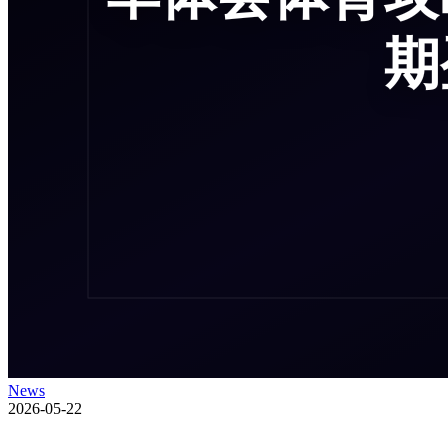
News
2026-05-22