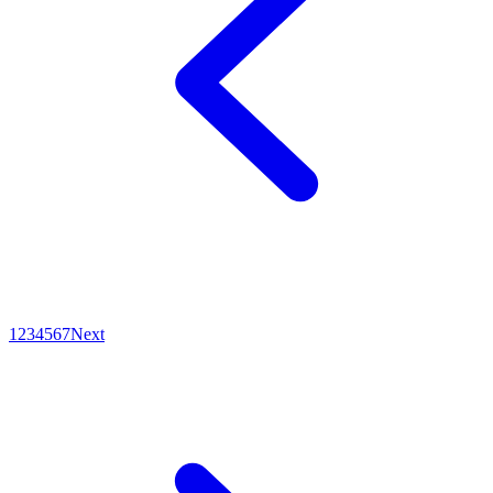
1
2
3
4
5
6
7
Next