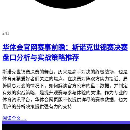
241
华体会官网赛事前瞻：斯诺克世锦赛决赛
盘口分析与实战策略推荐
斯诺克世锦赛决赛的舞台，历来是高手对决的终极战场，也是
体育竞猜爱好者们关注的焦点。在决赛对阵双方实力接近、局
势瞬息万变的情况下，如何解读官方公布的盘口数据，并制定
有效的实战策略，是提升观赛与参与体验的关键。作为专业的
体育资讯平台，华体会网页版不仅提供详尽的赛事数据，也为
用户的分析决策提供强有力的支持
阅读全文
→