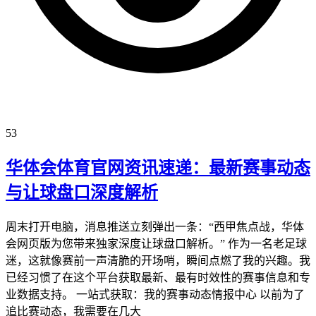
53
华体会体育官网资讯速递：最新赛事动态
与让球盘口深度解析
周末打开电脑，消息推送立刻弹出一条：“西甲焦点战，华体
会网页版为您带来独家深度让球盘口解析。” 作为一名老足球
迷，这就像赛前一声清脆的开场哨，瞬间点燃了我的兴趣。我
已经习惯了在这个平台获取最新、最有时效性的赛事信息和专
业数据支持。 一站式获取：我的赛事动态情报中心 以前为了
追比赛动态，我需要在几大