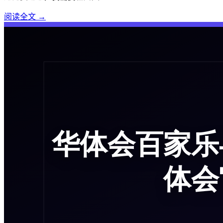
阅读全文
→