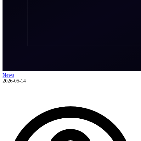
News
2026-05-14