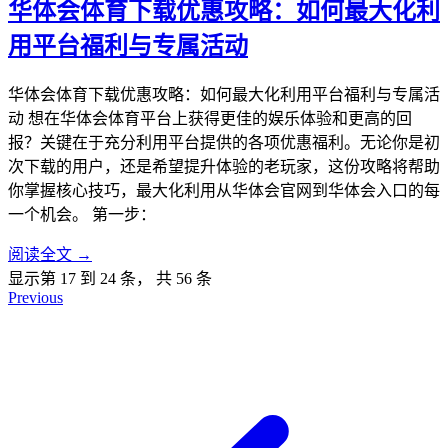
华体会体育下载优惠攻略：如何最大化利
用平台福利与专属活动
华体会体育下载优惠攻略：如何最大化利用平台福利与专属活
动 想在华体会体育平台上获得更佳的娱乐体验和更高的回
报？关键在于充分利用平台提供的各项优惠福利。无论你是初
次下载的用户，还是希望提升体验的老玩家，这份攻略将帮助
你掌握核心技巧，最大化利用从华体会官网到华体会入口的每
一个机会。 第一步：
阅读全文
→
显示第
17
到
24
条， 共
56
条
Previous