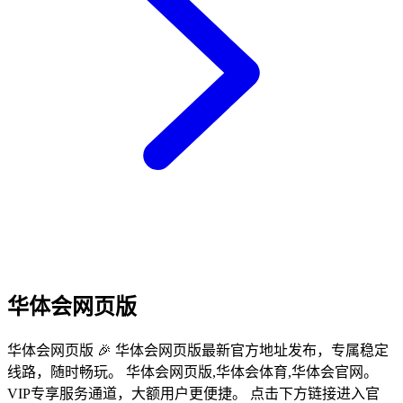
华体会网页版
华体会网页版 🎉 华体会网页版最新官方地址发布，专属稳定
线路，随时畅玩。 华体会网页版,华体会体育,华体会官网。
VIP专享服务通道，大额用户更便捷。 点击下方链接进入官