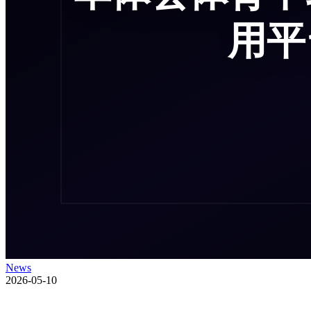
News
2026-05-10