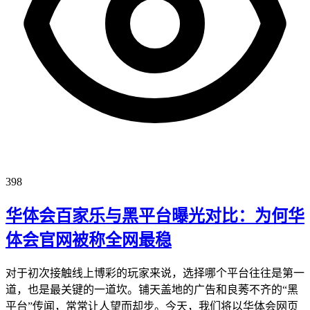
398
华体会百家乐与黑平台曝光对比：为何华
体会官网被称全网最稳
对于初次接触线上博彩的玩家来说，选择哪个平台往往是第一
道，也是最关键的一道坎。铺天盖地的广告和良莠不齐的“黑
平台”传闻，常常让人望而却步。今天，我们将以华体会网页